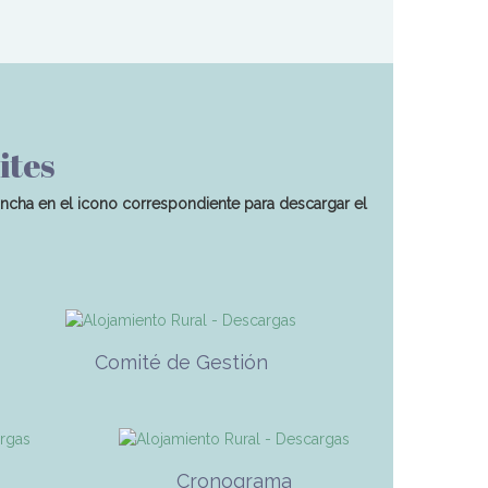
ites
incha en el icono correspondiente para descargar el
Comité de Gestión
Cronograma