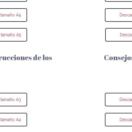
 tamaño A4
Desca
 tamaño A5
Desca
trucciones de los
Consejo
 tamaño A3
Desca
 tamaño A4
Desca