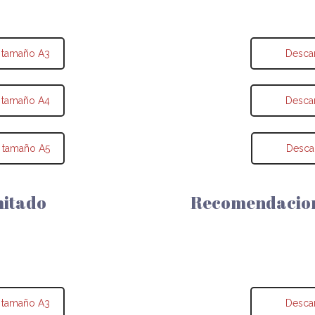
 tamaño A3
Desca
 tamaño A4
Desca
 tamaño A5
Desca
mitado
Recomendacione
 tamaño A3
Desca