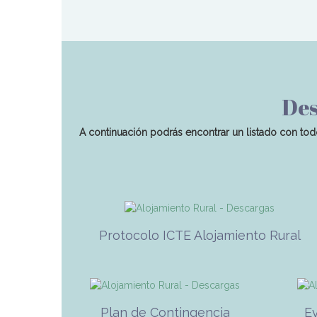
Des
A continuación podrás encontrar un listado con tod
Protocolo ICTE Alojamiento Rural
Plan de Contingencia
E