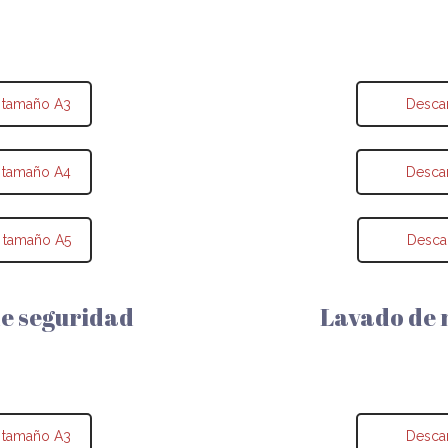
 tamaño A3
Desca
 tamaño A4
Desca
 tamaño A5
Desca
de seguridad
Lavado de 
 tamaño A3
Desca