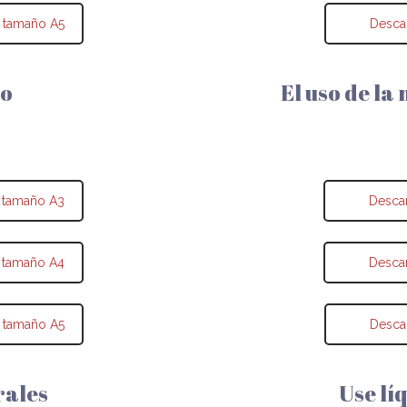
 tamaño A5
Desca
mo
El uso de la
 tamaño A3
Desca
 tamaño A4
Desca
 tamaño A5
Desca
rales
Use lí